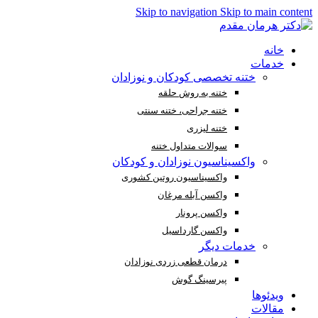
Skip to navigation
Skip to main content
خانه
خدمات
ختنه تخصصی کودکان و نوزادان
ختنه به روش حلقه
ختنه جراحی، ختنه سنتی
ختنه لیزری
سوالات متداول ختنه
واکسیناسیون نوزادان و کودکان
واکسیناسیون روتین کشوری
واکسن آبله مرغان
واکسن پرونار
واکسن گارداسیل
خدمات دیگر
درمان قطعی زردی نوزادان
پیرسینگ گوش
ویدئوها
مقالات