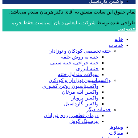
واکسن گارداسیل
تمام حقوق این سایت متعلق به آقای دکتر هرمان مقدم می‌باشد.
طراحی شده توسط
شرکت تبلیغاتی دایان
|
سیاست حقظ حریم
خصوصی
خانه
خدمات
ختنه تخصصی کودکان و نوزادان
ختنه به روش حلقه
ختنه جراحی، ختنه سنتی
ختنه لیزری
سوالات متداول ختنه
واکسیناسیون نوزادان و کودکان
واکسیناسیون روتین کشوری
واکسن آبله مرغان
واکسن پرونار
واکسن گارداسیل
خدمات دیگر
درمان قطعی زردی نوزادان
پیرسینگ گوش
ویدئوها
مقالات