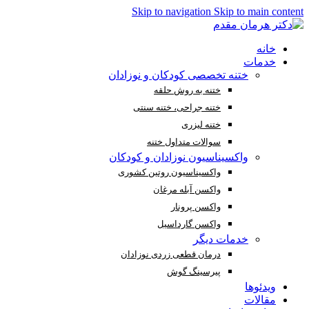
Skip to navigation
Skip to main content
خانه
خدمات
ختنه تخصصی کودکان و نوزادان
ختنه به روش حلقه
ختنه جراحی، ختنه سنتی
ختنه لیزری
سوالات متداول ختنه
واکسیناسیون نوزادان و کودکان
واکسیناسیون روتین کشوری
واکسن آبله مرغان
واکسن پرونار
واکسن گارداسیل
خدمات دیگر
درمان قطعی زردی نوزادان
پیرسینگ گوش
ویدئوها
مقالات