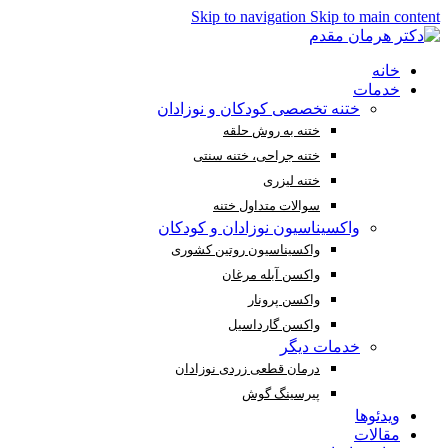
Skip to navigation
Skip to main content
خانه
خدمات
ختنه تخصصی کودکان و نوزادان
ختنه به روش حلقه
ختنه جراحی، ختنه سنتی
ختنه لیزری
سوالات متداول ختنه
واکسیناسیون نوزادان و کودکان
واکسیناسیون روتین کشوری
واکسن آبله مرغان
واکسن پرونار
واکسن گارداسیل
خدمات دیگر
درمان قطعی زردی نوزادان
پیرسینگ گوش
ویدئوها
مقالات