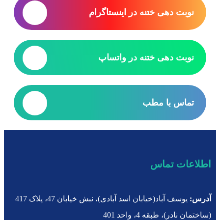
نوبت دهی ختنه در اینستاگرام
نوبت دهی ختنه در واتساپ
تماس با مطب
اطلاعات تماس
آدرس:
یوسف آباد(خیابان اسد آبادی)، نبش خیابان 47، پلاک 417
(ساختمان نادر)، طبقه 4، واحد 401