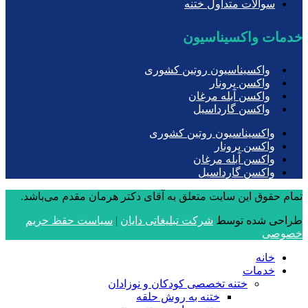
سوالات متداول ختنه
خدمات واکسیناسیون
واکسیناسیون روتین کشوری
واکسن پرونار
واکسن آبله مرغان
واکسن گارداسیل
واکسیناسیون روتین کشوری
واکسن پرونار
واکسن آبله مرغان
واکسن گارداسیل
تمام حقوق این سایت متعلق به آقای دکتر هرمان مقدم می‌باشد.
طراحی شده توسط
شرکت تبلیغاتی دایان
|
سیاست حقظ حریم
خصوصی
خانه
خدمات
ختنه تخصصی کودکان و نوزادان
ختنه به روش حلقه