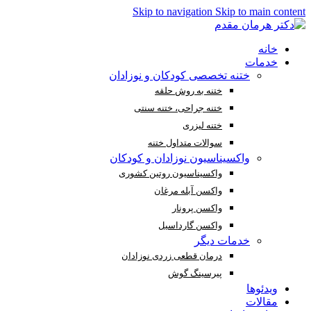
Skip to navigation
Skip to main content
خانه
خدمات
ختنه تخصصی کودکان و نوزادان
ختنه به روش حلقه
ختنه جراحی، ختنه سنتی
ختنه لیزری
سوالات متداول ختنه
واکسیناسیون نوزادان و کودکان
واکسیناسیون روتین کشوری
واکسن آبله مرغان
واکسن پرونار
واکسن گارداسیل
خدمات دیگر
درمان قطعی زردی نوزادان
پیرسینگ گوش
ویدئوها
مقالات