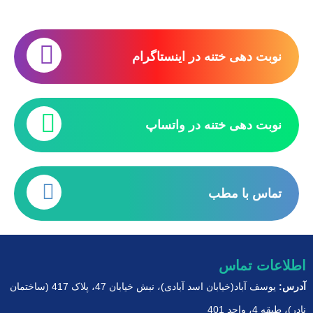
نوبت دهی ختنه در اینستاگرام
نوبت دهی ختنه در واتساپ
تماس با مطب
اطلاعات تماس
آدرس:
یوسف آباد(خیابان اسد آبادی)، نبش خیابان 47، پلاک 417 (ساختمان
نادر)، طبقه 4، واحد 401